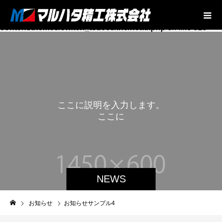
Warning
: Undefined array key "footer_links_bg__img" in
/home/election/mr-sk.jp/public_html/wp-
content/themes/switch_tcd063/inc/head.php
on line
318
こ
こ
に
説
明
を
入
力
し
ま
す
。
こ
こ
に
説
NEWS
お知らせ
お知らせサンプル4