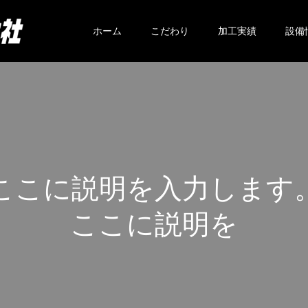
ホーム
こだわり
加工実績
設備
こ
こ
に
説
明
を
入
力
し
ま
す
こ
こ
に
説
明
を
入
力
し